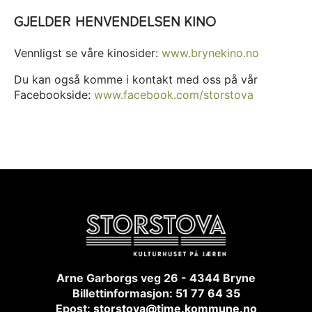
GJELDER HENVENDELSEN KINO
Vennligst se våre kinosider:
www.brynekino.no
Du kan også komme i kontakt med oss på vår
Facebookside:
www.facebook.com/storstova
Arne Garborgs veg 26 - 4344 Bryne
Billettinformasjon:
51 77 64 35
Epost:
storstova@time.kommune.no