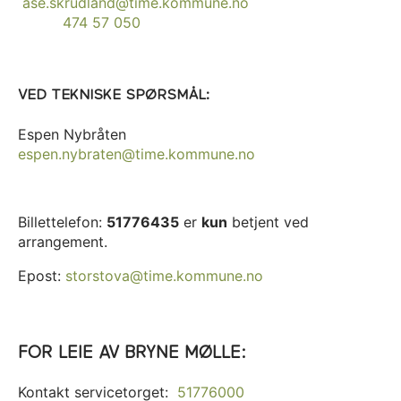
ase.skrudland@time.kommune.no
474 57 050
VED TEKNISKE SPØRSMÅL:
Espen Nybråten
espen.nybraten@time.kommune.no
Billettelefon:
51776435
er
kun
betjent ved
arrangement.
Epost:
storstova@time.kommune.no
FOR LEIE AV BRYNE MØLLE:
Kontakt servicetorget:
51776000