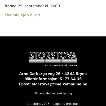
fredag 25. september kl. 19:00
Mer info
Kjøp billett
Arne Garborgs veg 26 - 4344 Bryne
Billettinformasjon:
51 77 64 35
Epost:
storstova@time.kommune.no
Tilgjengelegheitserklæring
Copyright 2026 - Laget av
Breakfast