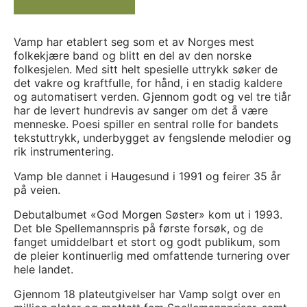
Vamp har etablert seg som et av Norges mest
folkekjære band og blitt en del av den norske
folkesjelen. Med sitt helt spesielle uttrykk søker de
det vakre og kraftfulle, for hånd, i en stadig kaldere
og automatisert verden. Gjennom godt og vel tre tiår
har de levert hundrevis av sanger om det å være
menneske. Poesi spiller en sentral rolle for bandets
tekstuttrykk, underbygget av fengslende melodier og
rik instrumentering.
Vamp ble dannet i Haugesund i 1991 og feirer 35 år
på veien.
Debutalbumet «God Morgen Søster» kom ut i 1993.
Det ble Spellemannspris på første forsøk, og de
fanget umiddelbart et stort og godt publikum, som
de pleier kontinuerlig med omfattende turnering over
hele landet.
Gjennom 18 plateutgivelser har Vamp solgt over en