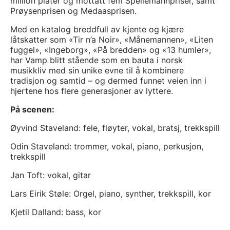
million plater og mottatt fem Spellemannpriser, samt
Prøysenprisen og Medaasprisen.
Med en katalog breddfull av kjente og kjære
låtskatter som «Tir n’a Noir», «Månemannen», «Liten
fuggel», «Ingeborg», «På bredden» og «13 humler»,
har Vamp blitt stående som en bauta i norsk
musikkliv med sin unike evne til å kombinere
tradisjon og samtid – og dermed funnet veien inn i
hjertene hos flere generasjoner av lyttere.
På scenen:
Øyvind Staveland: fele, fløyter, vokal, bratsj, trekkspill
Odin Staveland: trommer, vokal, piano, perkusjon,
trekkspill
Jan Toft: vokal, gitar
Lars Eirik Støle: Orgel, piano, synther, trekkspill, kor
Kjetil Dalland: bass, kor