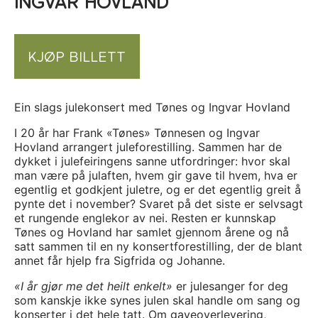
INGVAR HOVLAND
KJØP BILLETT
Ein slags julekonsert med Tønes og Ingvar Hovland
I 20 år har Frank «Tønes» Tønnesen og Ingvar
Hovland arrangert juleforestilling. Sammen har de
dykket i julefeiringens sanne utfordringer: hvor skal
man være på julaften, hvem gir gave til hvem, hva er
egentlig et godkjent juletre, og er det egentlig greit å
pynte det i november? Svaret på det siste er selvsagt
et rungende englekor av nei. Resten er kunnskap
Tønes og Hovland har samlet gjennom årene og nå
satt sammen til en ny konsertforestilling, der de blant
annet får hjelp fra Sigfrida og Johanne.
«I år gjør me det heilt enkelt»
er julesanger for deg
som kanskje ikke synes julen skal handle om sang og
konserter i det hele tatt. Om gaveoverlevering,